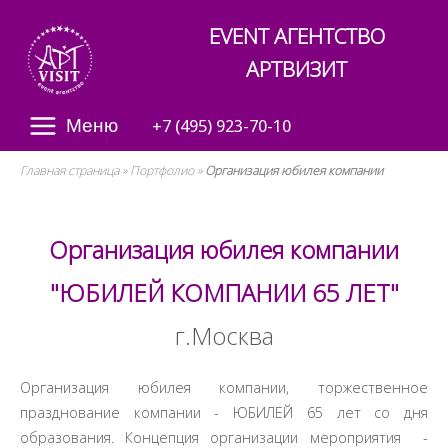
Skip
Home
EVENT АГЕНТСТВО
to
content
АРТВИЗИТ
Меню
Menu
+7 (495) 923-70-10
Главная страница
»
Портфолио
»
Организация юбилея компании
Организация юбилея компании
"ЮБИЛЕЙ КОМПАНИИ 65 ЛЕТ"
г.Москва
Организация юбилея компании, торжественное
празднование компании - ЮБИЛЕЙ 65 лет со дня
образования. Концепция организации мероприятия -