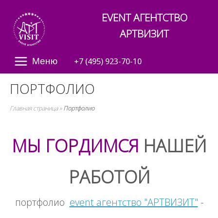
Skip
Home
EVENT АГЕНТСТВО
to
content
АРТВИЗИТ
Меню
Menu
+7 (495) 923-70-10
ПОРТФОЛИО
Главная страница
»
Портфолио
МЫ ГОРДИМСЯ
НАШЕЙ
РАБОТОЙ
портфолио
event агентство "АРТВИЗИТ"
-