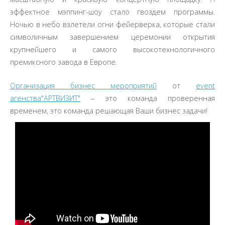
эффектное мэппинг-шоу стало гвоздем программы.
Ночью в небо взлетели огни фейерверка, которые стали
символичным завершением церемонии открытия
крупнейшего и самого высокотехнологичного
премиксного завода в Европе.
Организация бизнес мероприятий
от
event
агенства"АРТВИЗИТ"
– это команда проверенная
временем, это команда решающая Ваши бизнес задачи!