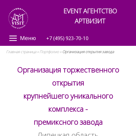
Skip
Home
EVENT АГЕНТСТВО
to
content
АРТВИЗИТ
Меню
Menu
+7 (495) 923-70-10
Главная страница
»
Портфолио
»
Организация открытия завода
Организация торжественного
открытия
крупнейшего уникального
комплекса -
премиксного завода
Липецкая область