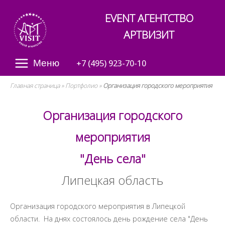
Skip
Home
EVENT АГЕНТСТВО
to
content
АРТВИЗИТ
Меню
Menu
+7 (495) 923-70-10
Главная страница
»
Портфолио
»
Организация городского мероприятия
Организация городского
мероприятия
"День села"
Липецкая область
Организация городского мероприятия в Липецкой
области. На днях состоялось день рождение села "День